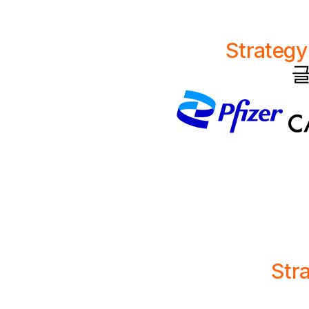
Strateg
글
Str