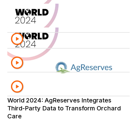
화시킬 수 있는지 알아보세요
Small Screen, Big Data: Why Mobile
Analytics Matter
World 2024: Bayer Delivers Mobile
Analytics at Scale & Pilots AI with
MicroStrategy Cloud
World 2024: Victoria's Secret
Transformed Store Operations with
Interactive Reporting
World 2024: AgReserves Integrates
Third-Party Data to Transform Orchard
Care