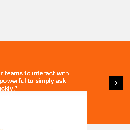
r teams to interact with
 powerful to simply ask
ckly.”
gence, Virgin Media O2