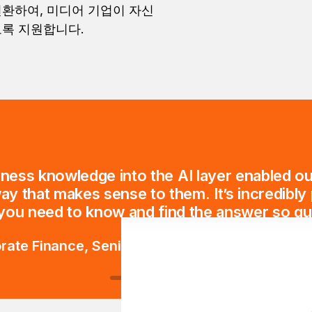
변환하여, 미디어 기업이 자신
도록 지원합니다.
ness knowledge into the AI layer enabled ou
 way that makes sense to them. It’s incredibly
you need to know and find the answer so qui
orate Finance, Senior Manager, Business Intelli