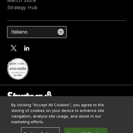
Merch Store
Strategy Hub
Italiano
By clicking “Accept All Cookies”, you agree to the
Contact Us
storing of cookies on your device to enhance site
Media Kit
navigation, analyze site usage, and assist in our
© 2026 Strategy. All Rights Reserved.
Legal
marketing efforts.
Terms of Use