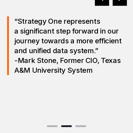
“Data is the lifeblood of our
business—it’s the oxygen fueling
everything we do.
Strategy One democratizes our
data in a safe, governed,
consistent, and well-managed
way.”
Keryn McKenzie,
Chapter Area
Lead – Data, Insights & Services,
The Warehouse Group