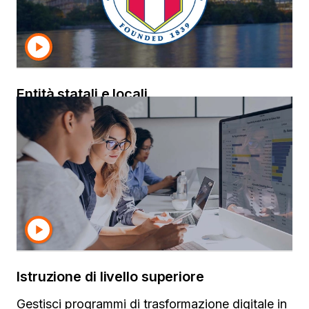
integrare o incorporare l'intelligence proveniente
da varie origini dati in nuove applicazioni con
esperienze utente moderne.
Entità statali e locali
I responsabili delle decisioni si affidano a
Strategy per migliorare i programmi e dare
impulso a iniziative basate sui dati. I funzionari
possono servire meglio il pubblico utilizzando
una piattaforma aziendale di analytics che
garantisce controlli di sicurezza e privacy
rigorosi per proteggere le informazioni sensibili.
Istruzione di livello superiore
Gestisci programmi di trasformazione digitale in