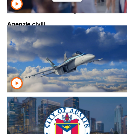
Potenzia le iniziative basate
sui dati con insight affidabili
Agenzie civili
Accelera le iniziative di trasformazione digitale
con una piattaforma affidabile, creata per
essere scalabile. Strategy offre soluzioni di
analytics aziendali che modernizzano gli
investimenti legacy, trasformando il modo in cui
i dati vengono utilizzati per migliorare la
missione pubblica.
Difesa nazionale
Fornisci insight tempestivi su minacce reali o
potenziali. Strategy è una soluzione affidabile
che consente alle agenzie e alle unità militari di