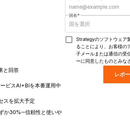
国名
*
Strategyのソフトウ
ることにより、お客様の
子メールまたは通信の受
ーに同意したものとみな
成果と回答
レポー
ビスAI+BIを本番運用中
クセスを拡大予定
ずか30%―信頼性と使いや