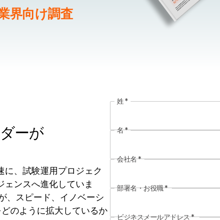
業界向け調査
姓
*
ーダーが
名
*
会社名
*
速に、試験運用プロジェク
ジェンスへ進化していま
部署名・お役職
*
織が、スピード、イノベーシ
Iをどのように拡大しているか
ビジネスメールアドレス
*