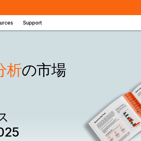
urces
Support
分析
の市場
ス
25