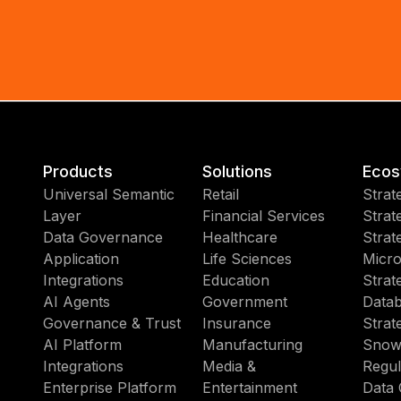
Products
Solutions
Ecos
Universal Semantic
Retail
Strat
Layer
Financial Services
Strat
Data Governance
Healthcare
Strat
Application
Life Sciences
Micro
Integrations
Education
Strat
AI Agents
Government
Datab
Governance & Trust
Insurance
Strat
AI Platform
Manufacturing
Snow
Integrations
Media &
Regul
Enterprise Platform
Entertainment
Data 