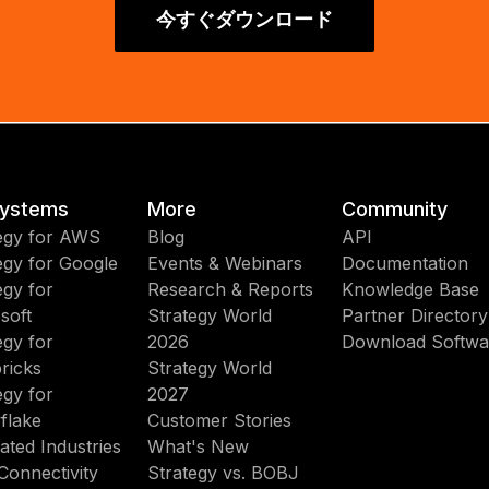
今すぐダウンロード
ystems
More
Community
egy for AWS
Blog
API
egy for Google
Events & Webinars
Documentation
egy for
Research & Reports
Knowledge Base
soft
Strategy World
Partner Directory
egy for
2026
Download Softwa
ricks
Strategy World
egy for
2027
flake
Customer Stories
ated Industries
What's New
Connectivity
Strategy vs. BOBJ