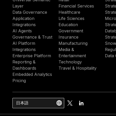
Layer
Financial Services
Strat
Data Governance
Healthcare
Strat
Application
Life Sciences
Micro
Integrations
Education
Strat
AI Agents
Government
Datab
Governance & Trust
Insurance
Strat
AI Platform
Manufacturing
Snow
Integrations
Media &
Regul
Enterprise Platform
Entertainment
Data 
Reporting &
Technology
Dashboards
Travel & Hospitality
Embedded Analytics
Pricing
日本語