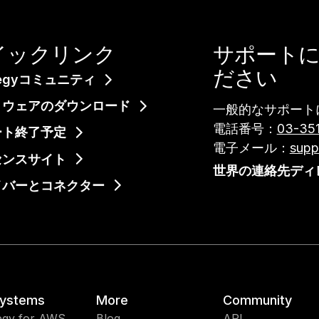
イックリンク
サポート
ださい
ategyコミュニティ
トウェアのダウンロード
一般的なサポート
電話番号：
03-35
ト終了予定​
電子メール：
supp
センスサイト
世界の連絡先ディ
イバーとコネクター
ystems
More
Community
egy for AWS
Blog
API