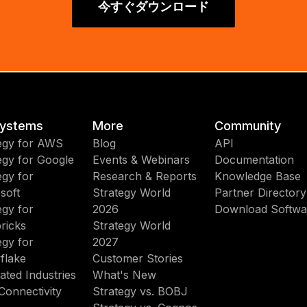
今すぐダウンロード
ystems
More
Community
egy for AWS
Blog
API
egy for Google
Events & Webinars
Documentation
egy for
Research & Reports
Knowledge Base
soft
Strategy World
Partner Directory
egy for
2026
Download Softwa
ricks
Strategy World
egy for
2027
flake
Customer Stories
ated Industries
What's New
Connectivity
Strategy vs. BOBJ