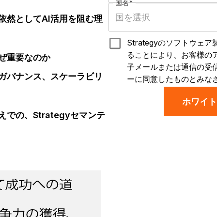
国名
*
依然としてAI活用を阻む理
Strategyのソフトウ
ることにより、お客様の
ぜ重要なのか
子メールまたは通信の受
ガバナンス、スケーラビリ
ーに同意したものとみな
ホワイト
の、Strategyセマンテ