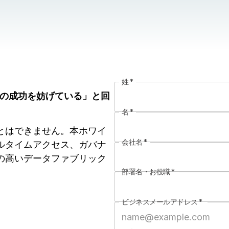
姓
*
用の成功を妨げている」と回
名
*
とはできません。本ホワイ
会社名
*
ルタイムアクセス、ガバナ
の高いデータファブリック
部署名・お役職
*
ビジネスメールアドレス
*