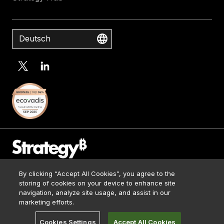
Deutsch
Contact Us
By clicking “Accept All Cookies”, you agree to the
Media Kit
storing of cookies on your device to enhance site
Impressum
navigation, analyze site usage, and assist in our
© 2026 Strategy. All Rights Reserved.
Legal
marketing efforts.
Terms of Use
Cookies Settings
Accept All Cookies