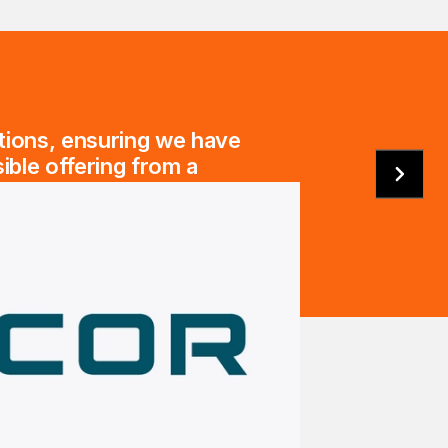
ations, ensuring we have
ible offering from a
 Co-Operatives