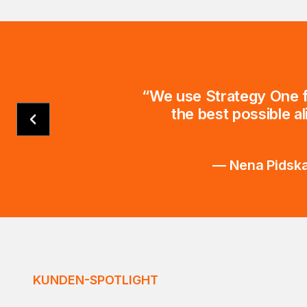
“We use Strategy One fo
the best possible a
— Nena Pidska
KUNDEN-SPOTLIGHT