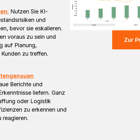
ken:
Nutzen Sie KI-
standsrisiken und
n, bevor sie eskalieren.
men voraus zu sein und
Zur P
ug auf Planung,
 Kunden zu treffen.
nutengenauen
naue Berichte und
rkenntnisse liefern. Ganz
affung oder Logistik
effizienzen zu erkennen und
u reagieren.