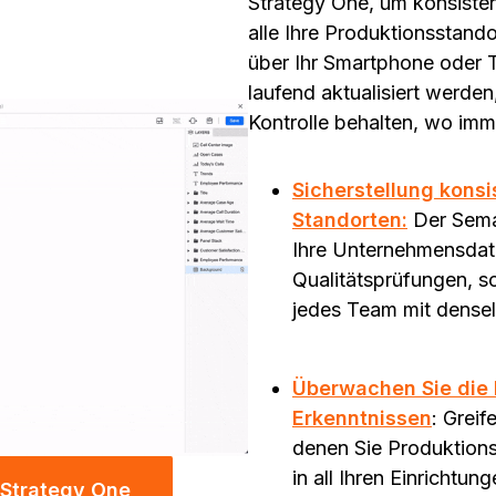
Strategy One, um konsisten
alle Ihre Produktionsstand
über Ihr Smartphone oder T
laufend aktualisiert werden,
Kontrolle behalten, wo imme
Sicherstellung konsi
Standorten:
Der Sema
Ihre Unternehmensdate
Qualitätsprüfungen, s
jedes Team mit densel
Überwachen Sie die 
Erkenntnissen
: Grei
denen Sie Produktion
in all Ihren Einrichtun
 Strategy One