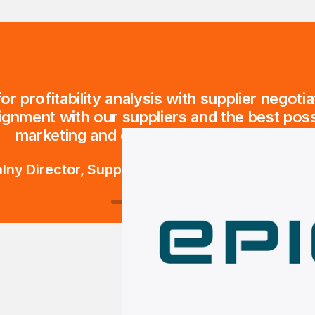
r profitability analysis with supplier negoti
lignment with our suppliers and the best poss
marketing and engagement standpoint.”
lny Director, Supply Chain Strategy Federated