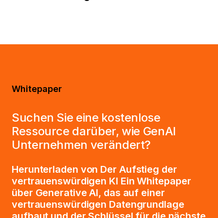
Whitepaper
Suchen Sie eine kostenlose
Ressource darüber, wie GenAI
Unternehmen verändert?
Herunterladen von
Der Aufstieg der
vertrauenswürdigen KI
Ein Whitepaper
über Generative AI, das auf einer
vertrauenswürdigen Datengrundlage
aufbaut und der Schlüssel für die nächste