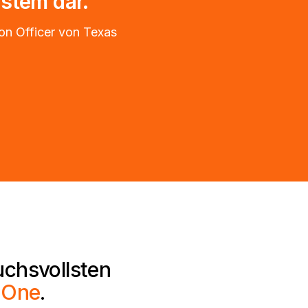
ystem dar.”
on Officer von Texas
uchsvollsten
 One
.