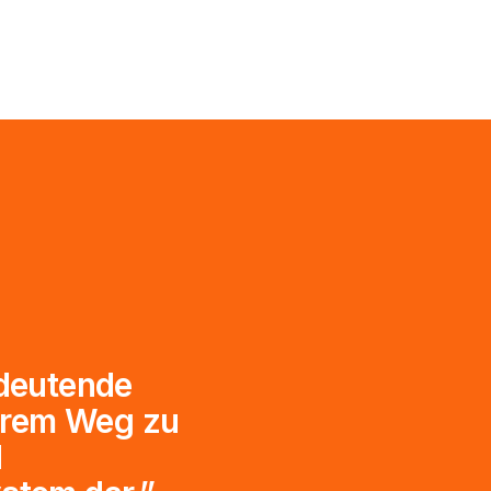
edeutende
erem Weg zu
d