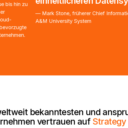
einheitlicheren Datens
e bis hin zu
er
— Mark Stone, früherer Chief Informati
loud-
A&M University System
e bevorzugte
nternehmen.
weltweit bekanntesten und anspr
rnehmen vertrauen auf
Strategy