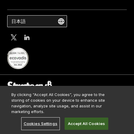
日本語
By clicking “Accept All Cookies”, you agree to the
Contact Us
storing of cookies on your device to enhance site
Media Kit
navigation, analyze site usage, and assist in our
© 2026 Strategy. All Rights Reserved.
Legal
marketing efforts.
Terms of Use
Cookies Settings
Accept All Cookies
Privacy Policy