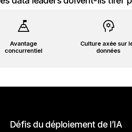
es data leaders doivent-ils tirer pa
Avantage
Culture axée sur l
concurrentiel
données
Défis du déploiement de l’IA