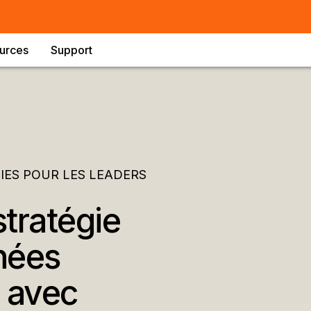
urces
Support
GIES POUR LES LEADERS
tratégie
nées
e avec