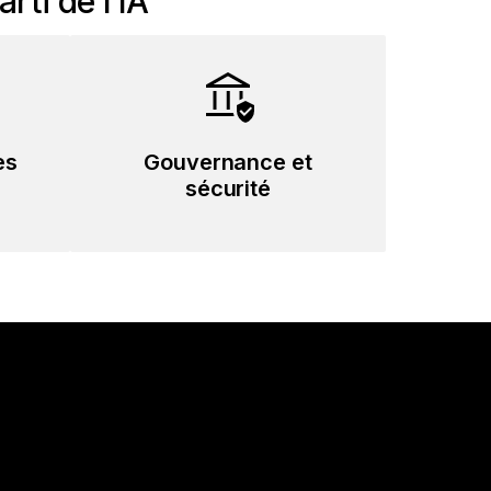
rti de l’IA
es
Gouvernance et
sécurité