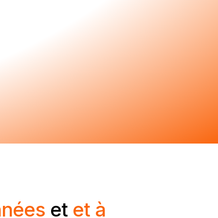
nnées
et
et à