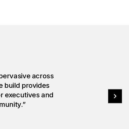
 pervasive across
e build provides
r executives and
mmunity.”