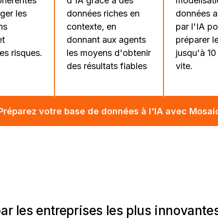
ohérentes
d'IA grâce à des
modélisat
ger les
données riches en
données a
ns
contexte, en
par l'IA p
et
donnant aux agents
préparer l
es risques.
les moyens d'obtenir
jusqu'à 10 
des résultats fiables
vite.
Préparez votre base de données à l'IA avec Mosai
par les entreprises les plus innovant