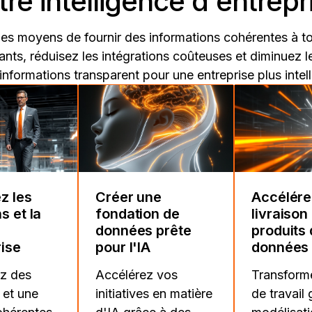
tre intelligence d'entrepr
es moyens de fournir des informations cohérentes à to
ants, réduisez les intégrations coûteuses et diminuez 
informations transparent pour une entreprise plus intell
z les
Créer une
Accélérer
s et la
fondation de
livraison
données prête
produits
rise
pour l'IA
données
ez des
Accélérez vos
Transforme
 et une
initiatives en matière
de travail 