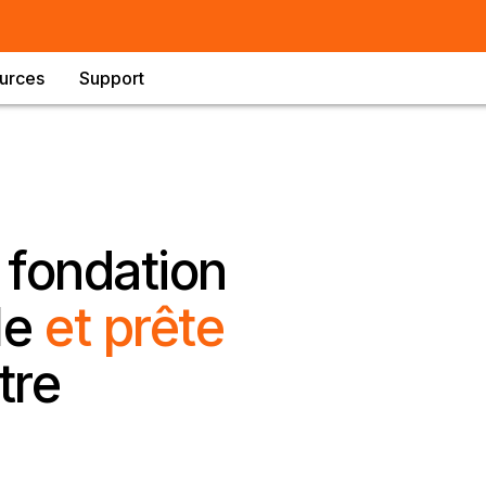
urces
Support
 fondation
le
et prête
tre