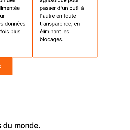
ion des
agnostique pour
limentée
passer d'un outil à
our
l'autre en toute
es données
transparence, en
fois plus
éliminant les
blocages.
c
es du monde.