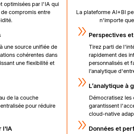
 optimisées par l'IA qui
La plateforme AI+BI perm
e de compromis entre
n'importe quel
idité.
Perspectives et f
s
Tirez parti de l'in
à une source unifiée de
rapidement des in
mations cohérentes dans
personnalisés et f
ssant une flexibilité et
l’analytique d'entr
L’analytique à 
Démocratisez les 
eau de la couche
garantissent l'acce
entralisée pour réduire
cloud-native adap
Données et per
 l'IA