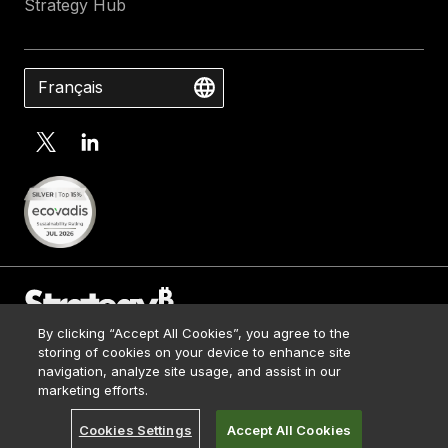
Strategy Hub
Français
By clicking “Accept All Cookies”, you agree to the
Contact Us
storing of cookies on your device to enhance site
Media Kit
navigation, analyze site usage, and assist in our
© 2026 Strategy. All Rights Reserved.
Legal
marketing efforts.
Terms of Use
Cookies Settings
Accept All Cookies
Privacy Policy