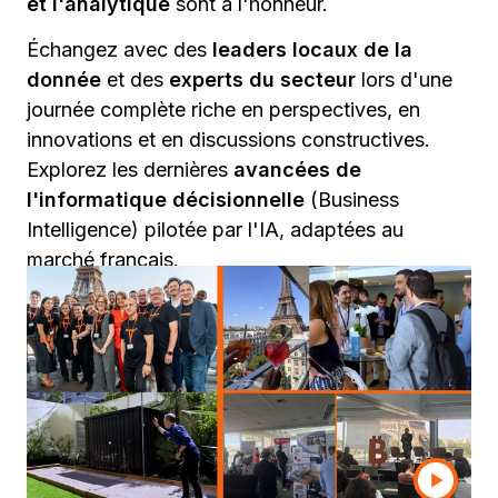
et l'analytique
sont à l'honneur.
Échangez avec des
leaders locaux de la
donnée
et des
experts du secteur
lors d'une
journée complète riche en perspectives, en
innovations et en discussions constructives.
Explorez les dernières
avancées de
l'informatique décisionnelle
(Business
Intelligence) pilotée par l'IA, adaptées au
marché français.
Organisé au cœur de Paris, ce sommet met en
lumière l'intersection entre technologie et
transformation dans l'une des villes les plus
dynamiques d'Europe.
Ne manquez pas l'occasion de prendre part à la
conversation qui façonne l'avenir de