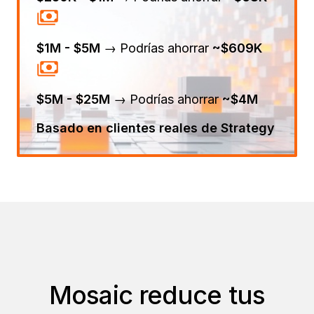
$1M - $5M
→ Podrías ahorrar
~$609K
$5M - $25M
→ Podrías ahorrar
~$4M
Basado en clientes reales de Strategy
Mosaic reduce tus