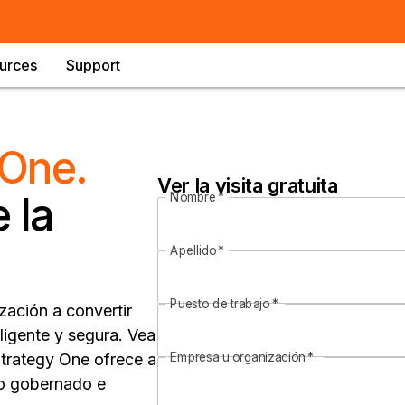
urces
Support
 One.
Ver la visita gratuita
 la
Nombre
*
Apellido
*
Puesto de trabajo
*
ación a convertir
ligente y segura. Vea
trategy One ofrece a
Empresa u organización
*
io gobernado e