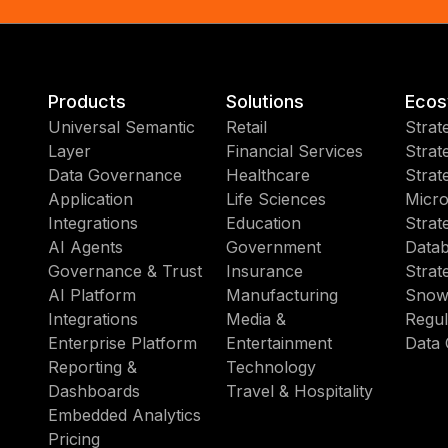
Products
Solutions
Ecos
Universal Semantic
Retail
Strat
Layer
Financial Services
Strat
Data Governance
Healthcare
Strat
Application
Life Sciences
Micro
Integrations
Education
Strat
AI Agents
Government
Datab
Governance & Trust
Insurance
Strat
AI Platform
Manufacturing
Snow
Integrations
Media &
Regul
Enterprise Platform
Entertainment
Data 
Reporting &
Technology
Dashboards
Travel & Hospitality
Embedded Analytics
Pricing