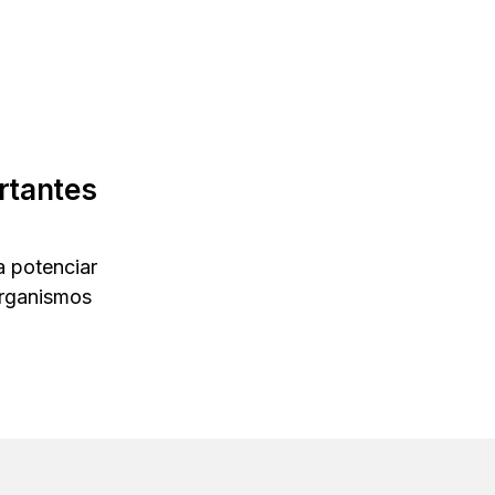
rtantes
a potenciar
organismos