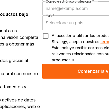
Correo electrónico profesional
*
roductos bajo
País
*
rial o un
Al acceder o utilizar los produ
 una visión completa
Strategy, acepta nuestros
térm
es a obtener más
Esto incluye recibir correos e
relevantes relacionadas con su
productos.
os gracias al
*
Comenzar la vi
natural con nuestro
partamentos y
 activos de datos
: aplicaciones, web o