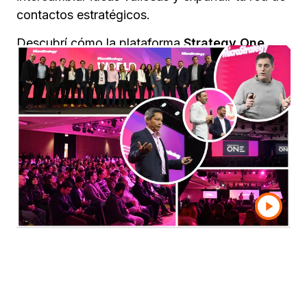
contactos estratégicos.
Descubrí cómo la plataforma
Strategy One
,
potenciada con IA, puede aportar un valor
diferencial a tu organización, desbloqueando
nuevas oportunidades de negocio y
promoviendo un crecimiento sostenible.
Strategy World 2025
reunirá en Buenos Aires a
empresas, especialistas y referentes con un
objetivo en común: liderar la transformación
digital con las soluciones más avanzadas de la
industria. ¡No te lo pierdas!