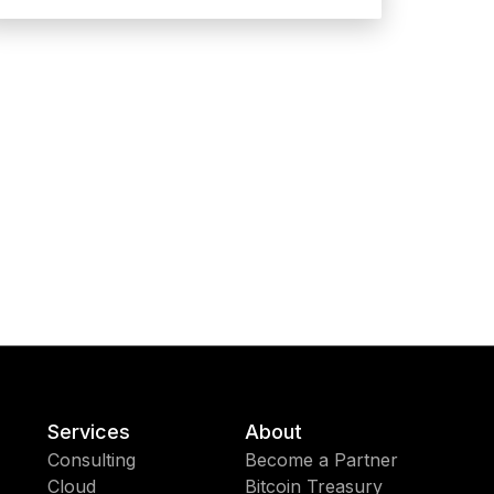
Services
About
Consulting
Become a Partner
Cloud
Bitcoin Treasury