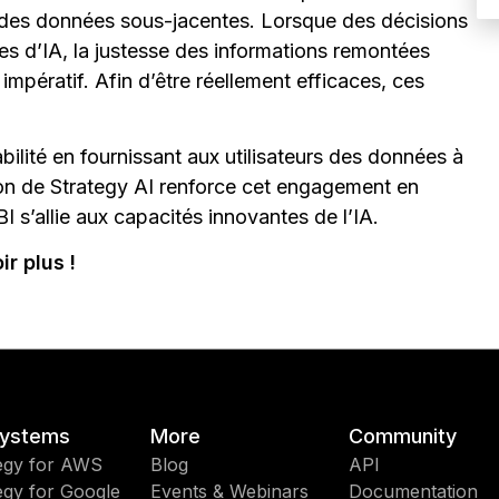
é des données sous-jacentes. Lorsque des décisions
s d’IA, la justesse des informations remontées
impératif. Afin d’être réellement efficaces, ces
bilité en fournissant aux utilisateurs des données à
tion de Strategy AI renforce cet engagement en
BI s’allie aux capacités innovantes de l’IA.
r plus !
ystems
More
Community
egy for AWS
Blog
API
egy for Google
Events & Webinars
Documentation