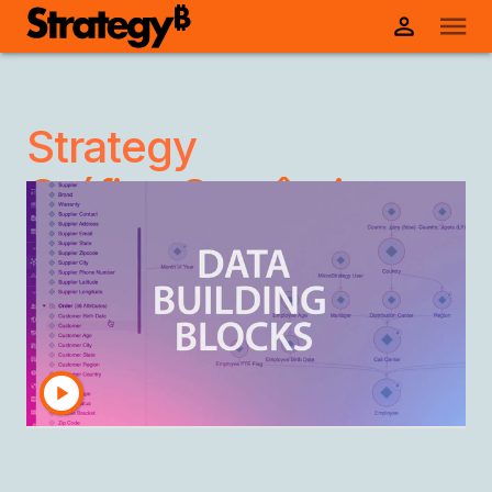
Strategy
Gráfico Semântico:
Sua fonte única de
verdade
Unifique, controle e compreenda seus dados
Explore o Gráfico Semântico