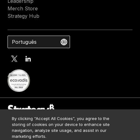
Leadership
Merch Store
Strategy Hub
Português
By clicking “Accept All Cookies”, you agree to the
Contact Us
storing of cookies on your device to enhance site
Media Kit
navigation, analyze site usage, and assist in our
© 2026 Strategy. All Rights Reserved.
Legal
marketing efforts.