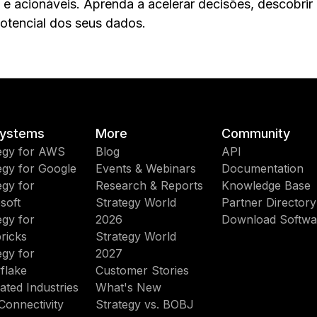
 e acionáveis. Aprenda a acelerar decisões, descobrir
potencial dos seus dados.
ystems
More
Community
egy for AWS
Blog
API
egy for Google
Events & Webinars
Documentation
egy for
Research & Reports
Knowledge Base
soft
Strategy World
Partner Directory
egy for
2026
Download Softwa
ricks
Strategy World
egy for
2027
flake
Customer Stories
ated Industries
What's New
Connectivity
Strategy vs. BOBJ