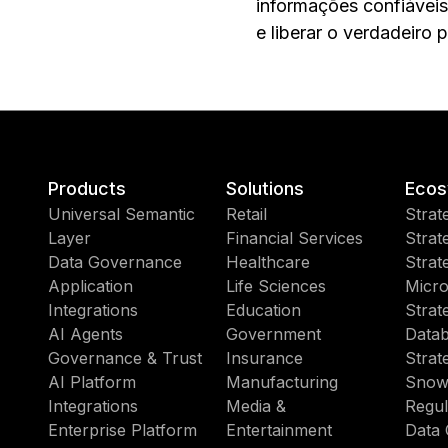
informações confiáveis
e liberar o verdadeiro 
Products
Solutions
Ecos
Universal Semantic
Retail
Strat
Layer
Financial Services
Strat
Data Governance
Healthcare
Strat
Application
Life Sciences
Micro
Integrations
Education
Strat
AI Agents
Government
Datab
Governance & Trust
Insurance
Strat
AI Platform
Manufacturing
Snow
Integrations
Media &
Regul
Enterprise Platform
Entertainment
Data 