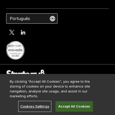
Português
By clicking “Accept All Cookies”, you agree to the
Contact Us
storing of cookies on your device to enhance site
Media Kit
navigation, analyze site usage, and assist in our
© 2026 Strategy. All Rights Reserved.
Legal
marketing efforts.
Terms of Use
Cookies Settings
Accept All Cookies
Privacy Policy