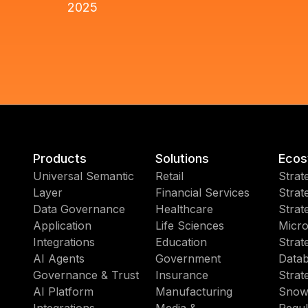
2025
Products
Solutions
Ecos
Universal Semantic
Retail
Strat
Layer
Financial Services
Strat
Data Governance
Healthcare
Strat
Application
Life Sciences
Micro
Integrations
Education
Strat
AI Agents
Government
Datab
Governance & Trust
Insurance
Strat
AI Platform
Manufacturing
Snow