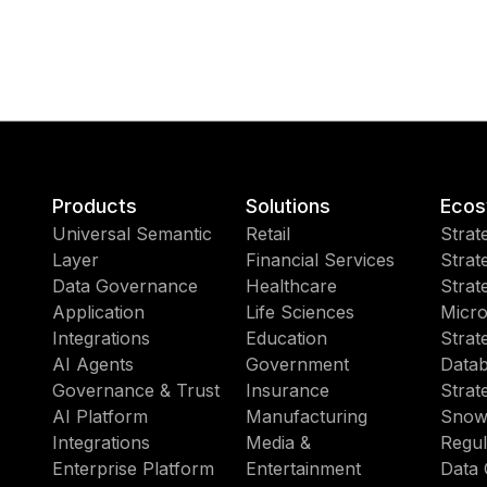
Products
Solutions
Ecos
Universal Semantic
Retail
Strat
Layer
Financial Services
Strat
Data Governance
Healthcare
Strat
Application
Life Sciences
Micro
Integrations
Education
Strat
AI Agents
Government
Datab
Governance & Trust
Insurance
Strat
AI Platform
Manufacturing
Snow
Integrations
Media &
Regul
Enterprise Platform
Entertainment
Data 